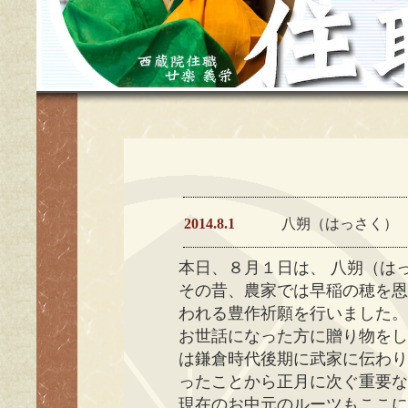
2014.8.1
八朔（はっさく）
本日、８月１日は、 八朔（は
その昔、農家では早稲の穂を
われる豊作祈願を行いました
お世話になった方に贈り物を
は鎌倉時代後期に武家に伝わ
ったことから正月に次ぐ重要
現在のお中元のルーツもここ