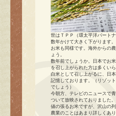
世はＴＰＰ（環太平洋パート
数年かけて大きく下がります
お米も同様です。海外からの
ょう。
数年前でしょうか。日本でお
を召し上がられた方は多くい
白米として召し上がるに、日
記憶しております。（リゾッ
でしょう）
今朝方、テレビのニュースで
ついて放映されておりました
値の張るお米ですが、沢山の
農業のことはあまり詳しくあ