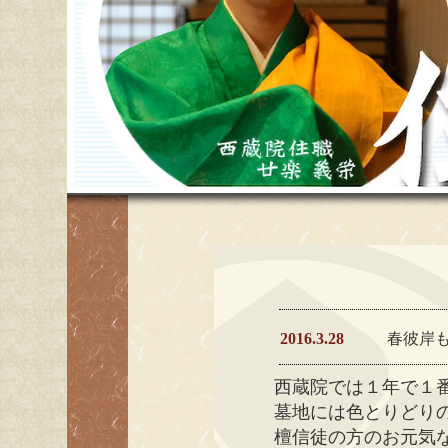
2016.3.28
春彼岸
西蔵院では１年で１
墓地には色とりどり
檀信徒の方のお元気