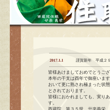
2017.1.1
謹賀新年 平成２
皆様あけましておめでとうご
本年の干支は酉年で御座いま
おいて更に熟され極まった状
とされております。
皆様におかれましても、実り
す。
西蔵院 第３５世 廿楽義栄